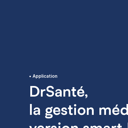
Application
DrSanté,
la gestion méd
version smart 