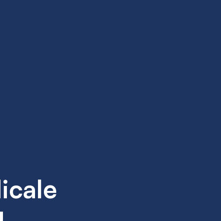
icale
!