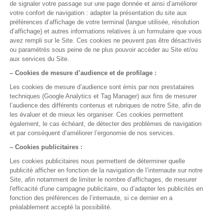
Test gratuit
Démo en ligne
La gestion médicale,
version smart !
Pour qui
Médecin généraliste
Médecin spécialiste
Paramédicaux
Maisons de santé
Centre de santé
Fournisseurs
Nos solutions