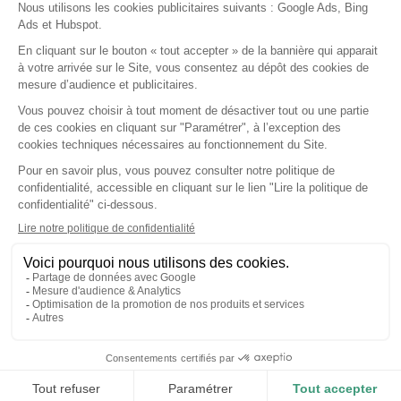
Fonctionnalités
Application mobile
Ségur du numérique
A propos
Notre société
Nos agréments
Nos partenaires
Le logiciel
Guides pratiques
Contact
Nous écrire
Test gratuit
Démo en ligne
©2026
Dr Santé • Tous droits réservés •
Mentions légales