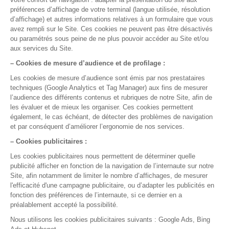
La gestion médicale,
version smart !
Pour qui
Médecin généraliste
Médecin spécialiste
Paramédicaux
Maisons de santé
Centre de santé
Fournisseurs
Nos solutions
Fonctionnalités
Application mobile