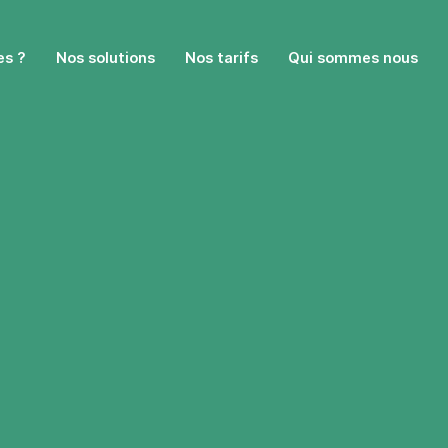
es ?
Nos solutions
Nos tarifs
Qui sommes nous