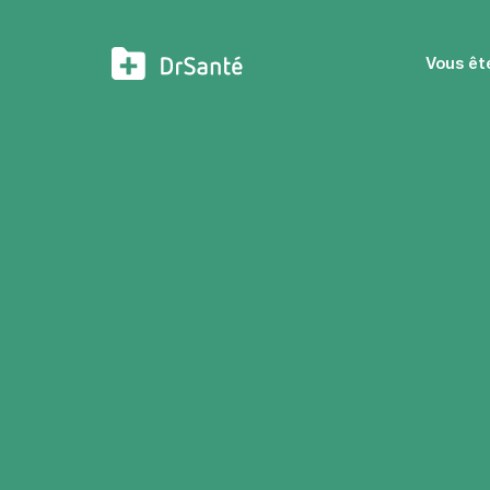
Vous êt