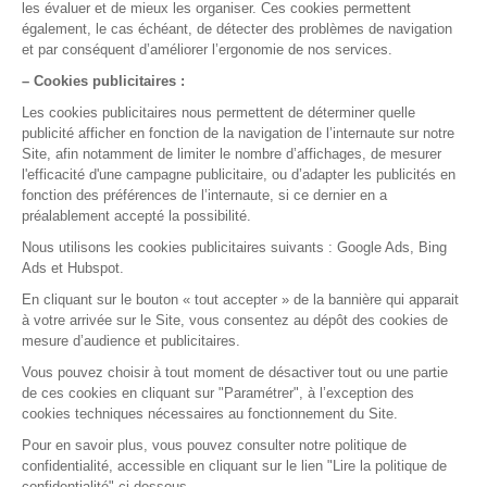
Pour qui
Médecin généraliste
Médecin spécialiste
Paramédicaux
Maisons de santé
Centre de santé
Fournisseurs
Nos solutions
Fonctionnalités
Application mobile
Ségur du numérique
A propos
Notre société
Nos agréments
Nos partenaires
Le logiciel
Guides pratiques
Contact