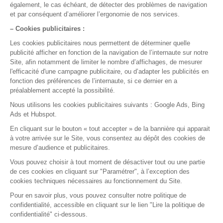
Pour qui
Médecin généraliste
Médecin spécialiste
Paramédicaux
Maisons de santé
Centre de santé
Fournisseurs
Nos solutions
Fonctionnalités
Application mobile
Ségur du numérique
A propos
Notre société
Nos agréments
Nos partenaires
Le logiciel
Guides pratiques
Contact
Nous écrire