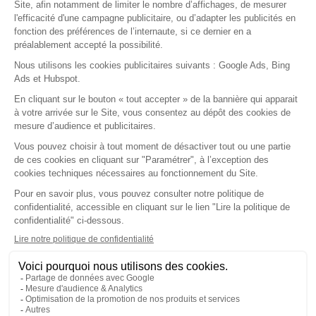
Centre de santé
Fournisseurs
Nos solutions
Fonctionnalités
Application mobile
Ségur du numérique
A propos
Notre société
Nos agréments
Nos partenaires
Le logiciel
Guides pratiques
Contact
Nous écrire
Test gratuit
Démo en ligne
©2026
Dr Santé • Tous droits réservés •
Mentions légales