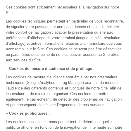
Essayez gratuitement ou demandez une démo
Test gratuit
Démo en ligne
La gestion médicale,
version smart !
Pour qui
Médecin généraliste
Médecin spécialiste
Paramédicaux
Maisons de santé