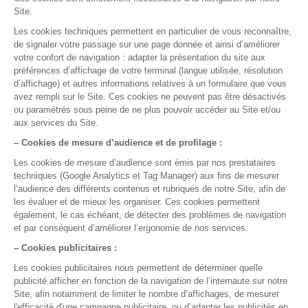
Essayez gratuitement ou demandez une démo
Test gratuit
Démo en ligne
La gestion médicale,
version smart !
Pour qui
Médecin généraliste
Médecin spécialiste
Paramédicaux
Maisons de santé
Centre de santé