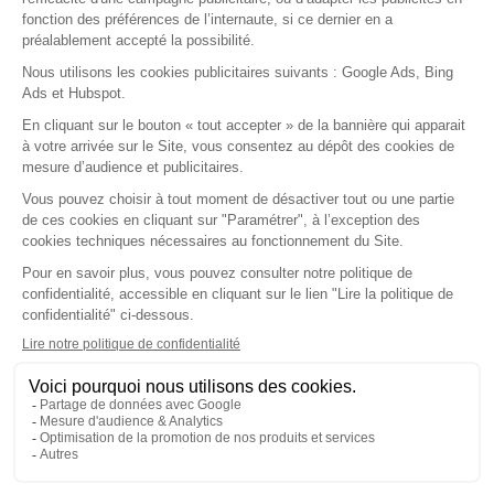
Fournisseurs
Nos solutions
Fonctionnalités
Application mobile
Ségur du numérique
A propos
Notre société
Nos agréments
Nos partenaires
Le logiciel
Guides pratiques
Contact
Nous écrire
Test gratuit
Démo en ligne
©2026
Dr Santé • Tous droits réservés •
Mentions légales