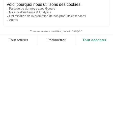
Publié le
29/06/2026
Lire le guide
Quel logiciel médical a le meilleur support
client ?
Une question piège, à laquelle aucun éditeur ne peut
répondre de façon honnête en s’auto-désignant.
Voici plutôt les critères pour évaluer vous-même la
qualité d’un support client, et la manière dont
DrSanté organise le sien, en toute transparence.
Publié le
26/06/2026
Lire le guide