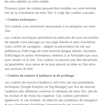
Quel logiciel médical pour un cabinet de 1
à 5 médecins ?
Un cabinet de 1 à 5 médecins ne s’équipe pas
comme un praticien seul : partage des dossiers
patients, agenda multi-praticiens et comptes de
facturation séparés deviennent la priorité. Ce guide
passe en revue les critères de choix, le budget à
prévoir (aides DONUM comprises) et les solutions du
marché pour équiper un cabinet de groupe en 2026.
Publié le
22/07/2026
Lire le guide
Ordonnance type : à quoi ressemble une
ordonnance créée avec DrSanté
Le terme « ordonnance type » désigne à la fois le