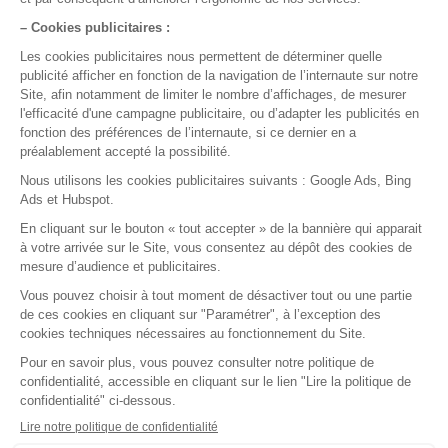
document réglementaire sur lequel se rédige une
prescription et le modèle préenregistré que le
praticien réutilise d’un patient à l’autre. Ce guide
détaille les mentions obligatoires, les cinq types
d’ordonnances et à quoi ressemble concrètement
une ordonnance créée avec le logiciel médical
DrSanté.
Publié le
06/07/2026
Lire le guide
Installation infirmière libérale : démarches
et gestion administrative
Du diplôme au premier acte télétransmis : voici les
conditions, les démarches obligatoires et les bons
réflexes pour réussir votre installation en infirmière
libérale, puis optimiser votre gestion administrative
au quotidien grâce au bon logiciel.