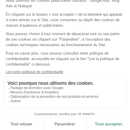
hébergeur certifié HDS.
C’est tout l’intérêt de la mobilité. Avec l’
application
mobile DrSanté
, le smartphone devient un véritable
outil de tournée. DrSanté répond au besoin de
continuité par sa flexibilité d’installation : le praticien
choisit son
mode cloud, local ou cloud hybride
selon
son débit internet et ses habitudes.
Dossier de soins, séries de soins et suivi
patient
Au-delà de la facturation, un logiciel infirmier libéral
structure le suivi clinique. Le
dossier de
soins
centralise l’historique du patient, ses
prescriptions et ses transmissions. Pour des soins
répétés (pansements, injections, surveillance), la
planification des
séries de soins
évite de ressaisir
chaque acte : le logiciel infirmier génère