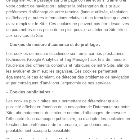
L’infirmière libérale travaille rarement assise à son
bureau. Elle enchaîne les visites à domicile, parfois
dans des zones mal couvertes par le réseau. Un
logiciel infirmier libéral doit donc suivre l’IDEL sur le
terrain.
Application mobile en tournée
: Accès au
dossier patient, agenda du jour, photos
horodatées (plaies, pansements) et dictaphone
pour les transmissions.
Mode hors connexion
: Le mode local garantit
un fonctionnement sans dépendance au réseau,
là où la majorité des solutions imposent le tout-
cloud.
Données sécurisées
: Les données patients
restent accessibles en déplacement et
entièrement sécurisées, hébergées chez un