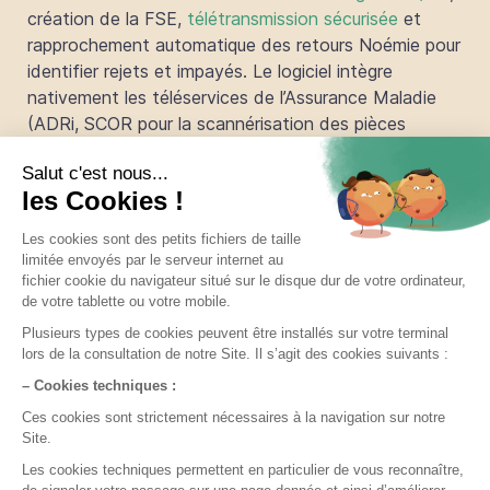
création de la FSE,
télétransmission sécurisée
et
rapprochement automatique des retours Noémie pour
identifier rejets et impayés. Le logiciel intègre
nativement les téléservices de l’Assurance Maladie
(ADRi, SCOR pour la scannérisation des pièces
justificatives, INSi, SEL AMC pour le tiers payant
complémentaire).
DrSanté est
agréé SESAM-Vitale pour les
auxiliaires médicaux depuis 2017
. Concrètement,
chaque infirmier équipé peut facturer en tiers payant,
gérer ses pièces justificatives et suivre ses recettes
sans logiciel tiers. Des
statistiques
dédiées
(répartition des patients, des impayés et des
prestations par type) donnent une vision claire de
l’activité du cabinet.
Tournées, mobilité et mode hors
connexion