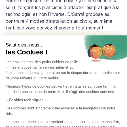
éditeurs imposent un mode unique (cloud seul ou local
seul), forçant les praticiens à adapter leur pratique à la
technologie, et non l’inverse. DrSanté propose au
contraire 4 modes d’installation au choix, au même
tarif, que vous pouvez changer à tout moment.
Mode local
Serveur au cabinet, sans dépendance Internet.
Les données sont stockées physiquement chez
vous. Idéal pour les cabinets avec connexion Internet
instable ou les praticiens attachés à l'autonomie de
leurs données patients.
Mode Cloud
Accès 100% en ligne, hébergement HDS France.