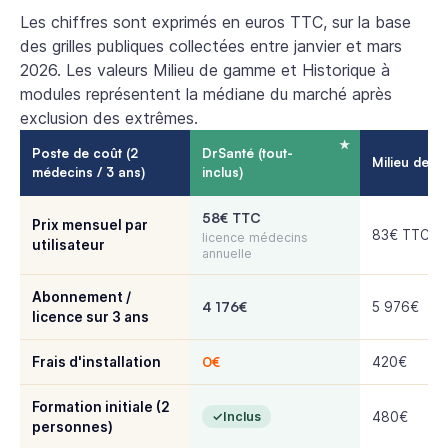
Les chiffres sont exprimés en euros TTC, sur la base
des grilles publiques collectées entre janvier et mars
2026. Les valeurs
Milieu de gamme
et
Historique à
modules
représentent la médiane du marché après
exclusion des extrêmes.
Poste de coût (2
DrSanté (tout-
Milieu de 
médecins / 3 ans)
inclus)
58€ TTC
Prix mensuel par
83€ TTC
licence médecins
utilisateur
annuelle
Abonnement /
4 176€
5 976€
licence sur 3 ans
0€
Frais d'installation
420€
Formation initiale (2
Inclus
480€
personnes)