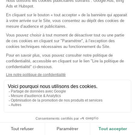
Chaque site fonctionne en local sans dépendance
Internet, avec accès cloud en mobilité. Partage de
dossiers entre sites, coordination interpro facilitée,
éligible ACI.
Combien coûte DrSanté ? La
grille tarifaire officielle
Pour ne pas tomber dans le piège que nous dénonçons
dans ce guide, voici notre propre grille tarifaire, publiée
en clair, sans astérisque caché. Le prix de DrSanté
s’articule autour de
3 licences adaptées à votre
profil professionnel
(coordination, paramédicaux,
médecins), sans module payant caché, sans frais
d’installation ni formation obligatoire. Les tarifs sont
exprimés en TTC car nos clients libéraux ne récupèrent
pas la TVA, nous affichons le prix réellement payé, pas
une version cosmétique HT.
Licence coordination