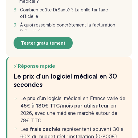
médical ?
Combien coûte DrSanté ? La grille tarifaire
officielle
À quoi ressemble concrètement la facturation
DrSanté ?
Ce que les praticiens disent du prix de DrSanté
Tester gratuitement
Tout ce que vous voulez savoir
Continuer la lecture
⚡ Réponse rapide
Le prix d'un logiciel médical en 30
secondes
Le prix d’un logiciel médical en France varie de
45€ à 180€ TTC/mois par utilisateur
en
2026, avec une médiane marché autour de
78€ TTC.
Les
frais cachés
représentent souvent 30 à
60% du budget réel : installation (0-800€),