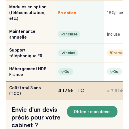
Modules en option
En option
(téléconsultation,
18€/mois
etc.)
Maintenance
Incluse
Incluse
annuelle
Support
Inclus
Premium 
téléphonique FR
Hébergement HDS
Oui
Oui
France
Coût total 3 ans
4 176€ TTC
≈ 7 524€ 
(TCO)
Envie d'un devis
Obtenir mon devis
précis pour votre
cabinet ?