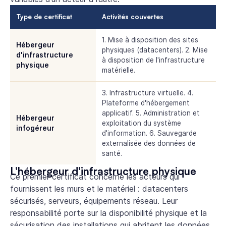
Type de certificat
Activités couvertes
1. Mise à disposition des sites
Hébergeur
physiques (datacenters). 2. Mise
d'infrastructure
à disposition de l'infrastructure
physique
matérielle.
3. Infrastructure virtuelle. 4.
Plateforme d'hébergement
applicatif. 5. Administration et
Hébergeur
exploitation du système
infogéreur
d'information. 6. Sauvegarde
externalisée des données de
santé.
L'hébergeur d'infrastructure physique
Ce premier certificat concerne les acteurs qui
fournissent les murs et le matériel : datacenters
sécurisés, serveurs, équipements réseau. Leur
responsabilité porte sur la disponibilité physique et la
sécurisation des installations qui abritent les données.