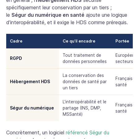
en général ; l’
hébergement HDS
sécurise
spécifiquement leur conservation par un tiers ;
le
Ségur du numérique en santé
ajoute une logique
d’interopérabilité, et il exige le HDS comme prérequis.
Cadre
Ce qu'il encadre
Portée
Tout traitement de
Européenne
RGPD
données personnelles
secteurs
La conservation des
Française, 
Hébergement HDS
données de santé par
santé
un tiers
L'interopérabilité et le
Française, 
Ségur du numérique
partage (INS, DMP,
santé
MSSanté)
Concrètement, un logiciel
référencé Ségur du