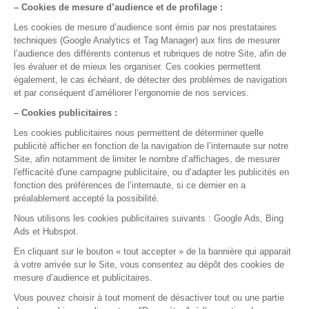
La gestion médicale,
version smart !
Pour qui
Médecin généraliste
Médecin spécialiste
Paramédicaux
Maisons de santé
Centre de santé
Fournisseurs
Nos solutions
Fonctionnalités
Application mobile
Ségur du numérique
A propos
Notre société
Nos agréments
Nos partenaires