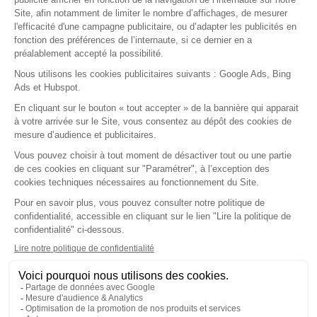
Pour qui
Médecin généraliste
Médecin spécialiste
Paramédicaux
Maisons de santé
Centre de santé
Fournisseurs
Nos solutions
Fonctionnalités
Application mobile
Ségur du numérique
A propos
Notre société
Nos agréments
Nos partenaires
Le logiciel
Guides pratiques
Contact