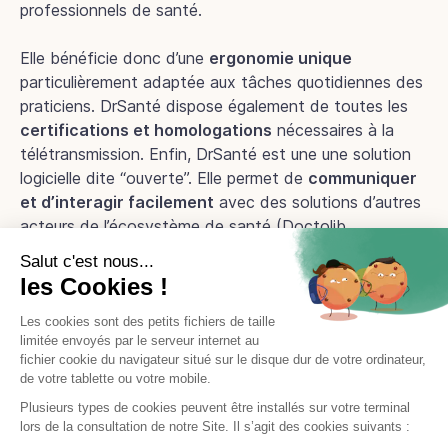
professionnels de santé.
Elle bénéficie donc d’une
ergonomie unique
particulièrement adaptée aux tâches quotidiennes des
praticiens. DrSanté dispose également de toutes les
certifications et homologations
nécessaires à la
télétransmission. Enfin, DrSanté est une une solution
logicielle dite “ouverte”. Elle permet de
communiquer
et d’interagir facilement
avec des solutions d’autres
acteurs de l’écosystème de santé (Doctolib,
Easydoct, Vidal, MesVaccins.net, …).
Vous recherchez une solution pour effectuer vos
télétransmissions ?
Optez pour DrSanté, un logiciel de
télétransmission entièrement pensé pour faciliter
le quotidien des professionnels de santé.