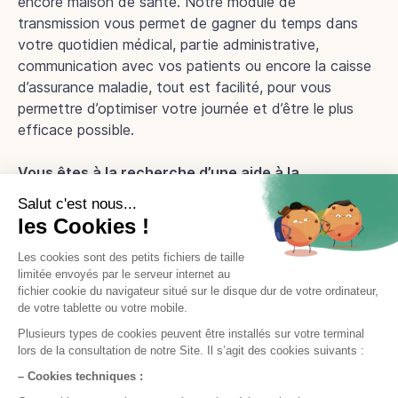
encore maison de santé. Notre module de
transmission vous permet de gagner du temps dans
votre quotidien médical, partie administrative,
communication avec vos patients ou encore la caisse
d’assurance maladie, tout est facilité, pour vous
permettre d’optimiser votre journée et d’être le plus
efficace possible.
Vous êtes à la recherche d’un
e
aide à la
télétransmission pour kiné
? Optez pour DrSanté,
une
solution
clé en main pensée pour faciliter
l’échange d’informations avec votre médecin
traitant.
Testez gratuitement notre
aide à la télétransmission
pour kiné