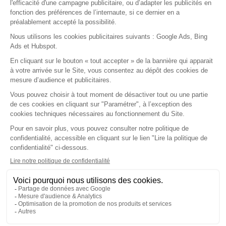
Médecin généraliste
Médecin spécialiste
Paramédicaux
Maisons de santé
Centre de santé
Fournisseurs
Nos solutions
Fonctionnalités
Application mobile
Ségur du numérique
A propos
Notre société
Nos agréments
Nos partenaires
Le logiciel
Guides pratiques
Contact
Nous écrire
Test gratuit