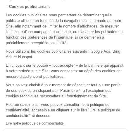
Médecin généraliste
Médecin spécialiste
Paramédicaux
Maisons de santé
Centre de santé
Fournisseurs
Nos solutions
Fonctionnalités
Application mobile
Ségur du numérique
A propos
Notre société
Nos agréments
Nos partenaires
Le logiciel
Guides pratiques
Contact
Nous écrire
Test gratuit
Démo en ligne