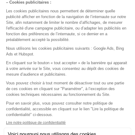
version smart !
Pour qui
Médecin généraliste
Médecin spécialiste
Paramédicaux
Maisons de santé
Centre de santé
Fournisseurs
Nos solutions
Fonctionnalités
Application mobile
Ségur du numérique
A propos
Notre société
Nos agréments
Nos partenaires
Le logiciel